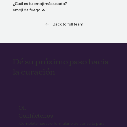
¿Cuál es tu emoji más usado?
emoji de fuego 🔥
Back to full team
Dé su próximo paso hacia
la curación
01.
Contáctenos
¡Complete nuestro formulario de consulta para