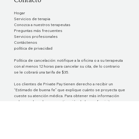
Hogar
Servicios de terapia
Conozca a nuestros terapeutas
Preguntas más frecuentes
Servicios profesionales
Contáctenos
política de privacidad
Política de cancelación: notifique a la oficina o a su terapeuta
con al menos 12 horas para cancelar su cita, de lo contrario
se le cobrará una tarifa de $35.
Los clientes de Private Pay tienen derecho a recibir un
“Estimado de buena fe” que explique cuánto se proyecta que
cueste su atención médica. Para obtener más información
sobre su derecho a una estimación de buena fe, visite
cms.gov/nosurprises .
No participamos ni proporcionamos documentación para
casos legales, incluidos, entre otros, procedimientos
judiciales, batallas por la custodia u otros asuntos legales, a
menos que seamos citados para hacerlo por un tribunal de